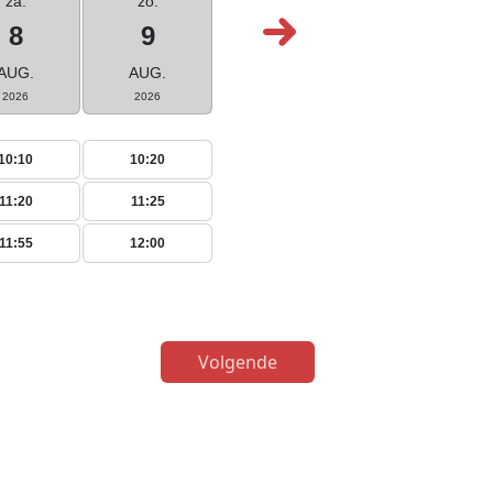
za.
zo.
8
9
AUG.
AUG.
2026
2026
10:10
10:20
11:20
11:25
11:55
12:00
Volgende